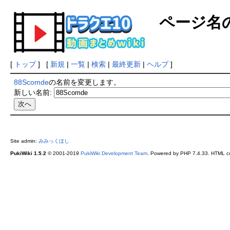
ページ名
[
トップ
] [
新規
|
一覧
|
検索
|
最終更新
|
ヘルプ
]
88Scomde
の名前を変更します。
新しい名前:
Site admin:
みみっくほし
PukiWiki 1.5.2
© 2001-2019
PukiWiki Development Team
. Powered by PHP 7.4.33. HTML co