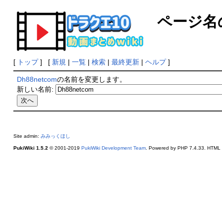
ページ名
[
トップ
] [
新規
|
一覧
|
検索
|
最終更新
|
ヘルプ
]
Dh88netcom
の名前を変更します。
新しい名前:
Site admin:
みみっくほし
PukiWiki 1.5.2
© 2001-2019
PukiWiki Development Team
. Powered by PHP 7.4.33. HTML c