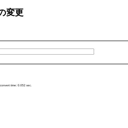
の変更
onvert time: 0.052 sec.