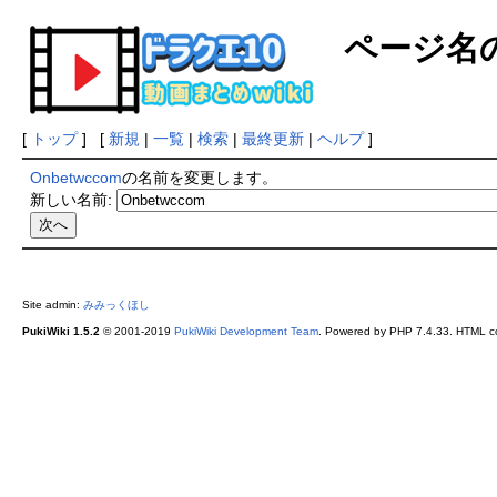
ページ名
[
トップ
] [
新規
|
一覧
|
検索
|
最終更新
|
ヘルプ
]
Onbetwccom
の名前を変更します。
新しい名前:
Site admin:
みみっくほし
PukiWiki 1.5.2
© 2001-2019
PukiWiki Development Team
. Powered by PHP 7.4.33. HTML co