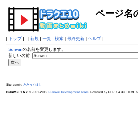
ページ名
[
トップ
] [
新規
|
一覧
|
検索
|
最終更新
|
ヘルプ
]
Sunwin
の名前を変更します。
新しい名前:
Site admin:
みみっくほし
PukiWiki 1.5.2
© 2001-2019
PukiWiki Development Team
. Powered by PHP 7.4.33. HTML co