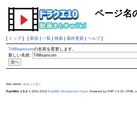
ページ名
[
トップ
] [
新規
|
一覧
|
検索
|
最終更新
|
ヘルプ
]
Tr88samcom
の名前を変更します。
新しい名前:
Site admin:
みみっくほし
PukiWiki 1.5.2
© 2001-2019
PukiWiki Development Team
. Powered by PHP 7.4.33. HTML co