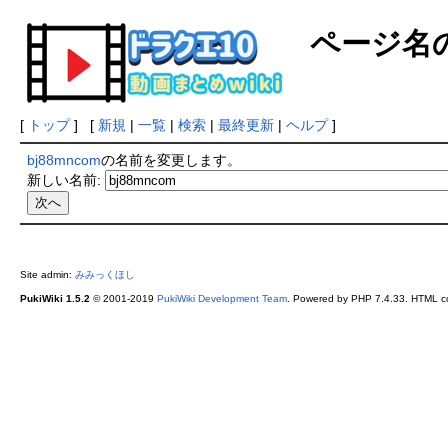
ページ名
[
トップ
] [
新規
|
一覧
|
検索
|
最終更新
|
ヘルプ
]
bj88mncom
の名前を変更します。
新しい名前:
Site admin:
みみっくほし
PukiWiki 1.5.2
© 2001-2019
PukiWiki Development Team
. Powered by PHP 7.4.33. HTML co