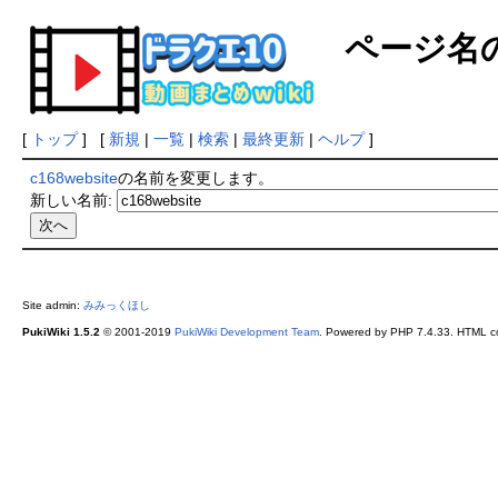
ページ名
[
トップ
] [
新規
|
一覧
|
検索
|
最終更新
|
ヘルプ
]
c168website
の名前を変更します。
新しい名前:
Site admin:
みみっくほし
PukiWiki 1.5.2
© 2001-2019
PukiWiki Development Team
. Powered by PHP 7.4.33. HTML co