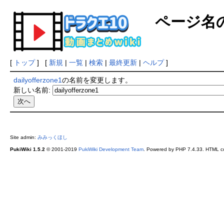
ページ名
[
トップ
] [
新規
|
一覧
|
検索
|
最終更新
|
ヘルプ
]
dailyofferzone1
の名前を変更します。
新しい名前:
Site admin:
みみっくほし
PukiWiki 1.5.2
© 2001-2019
PukiWiki Development Team
. Powered by PHP 7.4.33. HTML co