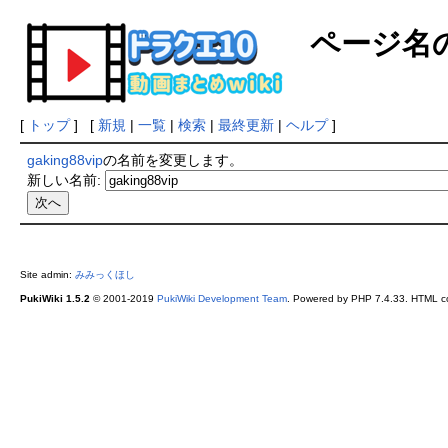
ページ名
[
トップ
] [
新規
|
一覧
|
検索
|
最終更新
|
ヘルプ
]
gaking88vip
の名前を変更します。
新しい名前:
Site admin:
みみっくほし
PukiWiki 1.5.2
© 2001-2019
PukiWiki Development Team
. Powered by PHP 7.4.33. HTML co