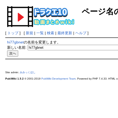
ページ名
[
トップ
] [
新規
|
一覧
|
検索
|
最終更新
|
ヘルプ
]
hi77gbnet
の名前を変更します。
新しい名前:
Site admin:
みみっくほし
PukiWiki 1.5.2
© 2001-2019
PukiWiki Development Team
. Powered by PHP 7.4.33. HTML co