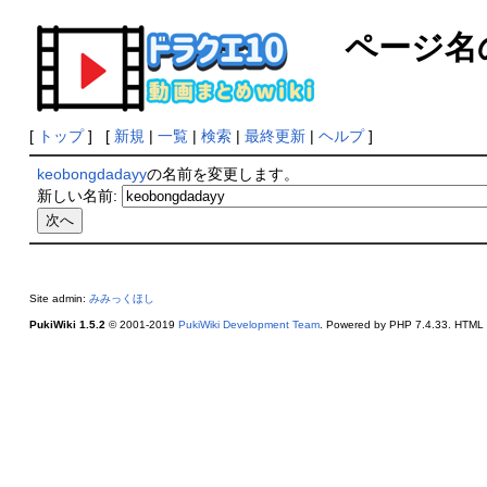
ページ名
[
トップ
] [
新規
|
一覧
|
検索
|
最終更新
|
ヘルプ
]
keobongdadayy
の名前を変更します。
新しい名前:
Site admin:
みみっくほし
PukiWiki 1.5.2
© 2001-2019
PukiWiki Development Team
. Powered by PHP 7.4.33. HTML c