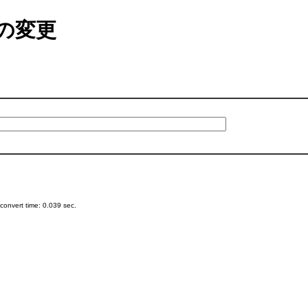
の変更
onvert time: 0.039 sec.