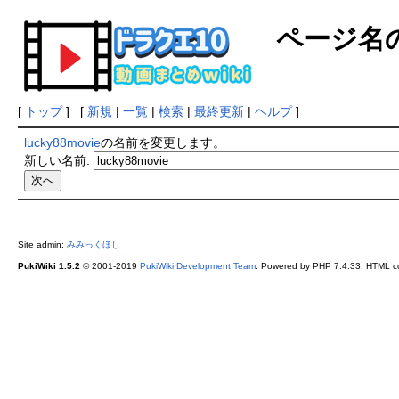
ページ名
[
トップ
] [
新規
|
一覧
|
検索
|
最終更新
|
ヘルプ
]
lucky88movie
の名前を変更します。
新しい名前:
Site admin:
みみっくほし
PukiWiki 1.5.2
© 2001-2019
PukiWiki Development Team
. Powered by PHP 7.4.33. HTML co