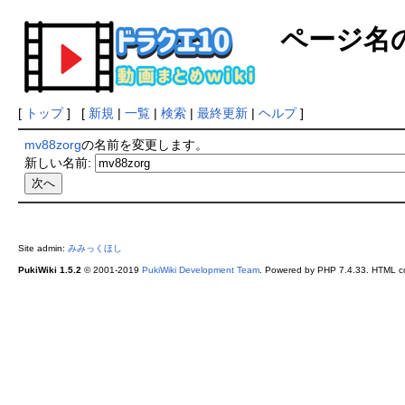
ページ名
[
トップ
] [
新規
|
一覧
|
検索
|
最終更新
|
ヘルプ
]
mv88zorg
の名前を変更します。
新しい名前:
Site admin:
みみっくほし
PukiWiki 1.5.2
© 2001-2019
PukiWiki Development Team
. Powered by PHP 7.4.33. HTML co