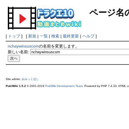
ページ名
[
トップ
] [
新規
|
一覧
|
検索
|
最終更新
|
ヘルプ
]
nchaywinsuscom
の名前を変更します。
新しい名前:
Site admin:
みみっくほし
PukiWiki 1.5.2
© 2001-2019
PukiWiki Development Team
. Powered by PHP 7.4.33. HTML co