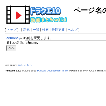
ページ名
[
トップ
] [
新規
|
一覧
|
検索
|
最終更新
|
ヘルプ
]
o8money
の名前を変更します。
新しい名前:
Site admin:
みみっくほし
PukiWiki 1.5.2
© 2001-2019
PukiWiki Development Team
. Powered by PHP 7.4.33. HTML co