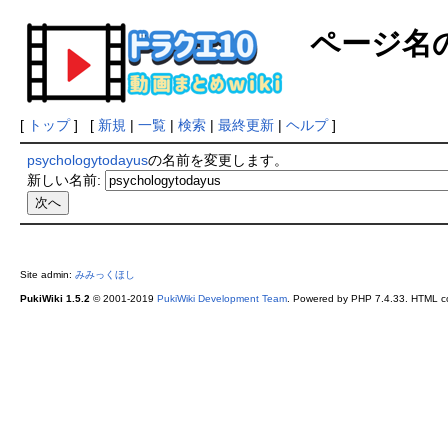
ページ名
[
トップ
] [
新規
|
一覧
|
検索
|
最終更新
|
ヘルプ
]
psychologytodayus
の名前を変更します。
新しい名前:
Site admin:
みみっくほし
PukiWiki 1.5.2
© 2001-2019
PukiWiki Development Team
. Powered by PHP 7.4.33. HTML co