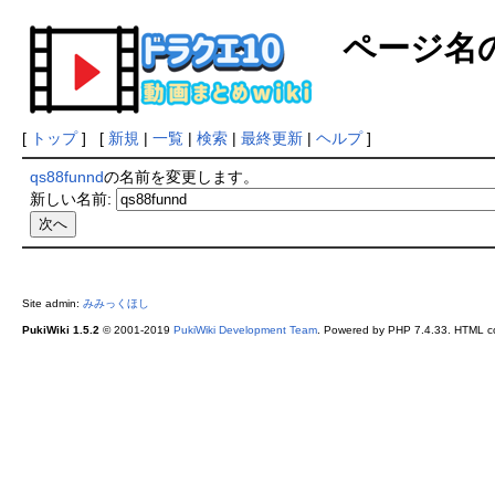
ページ名
[
トップ
] [
新規
|
一覧
|
検索
|
最終更新
|
ヘルプ
]
qs88funnd
の名前を変更します。
新しい名前:
Site admin:
みみっくほし
PukiWiki 1.5.2
© 2001-2019
PukiWiki Development Team
. Powered by PHP 7.4.33. HTML co