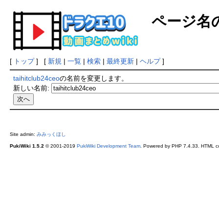
ページ名
[
トップ
] [
新規
|
一覧
|
検索
|
最終更新
|
ヘルプ
]
taihitclub24ceo
の名前を変更します。
新しい名前:
Site admin:
みみっくほし
PukiWiki 1.5.2
© 2001-2019
PukiWiki Development Team
. Powered by PHP 7.4.33. HTML co