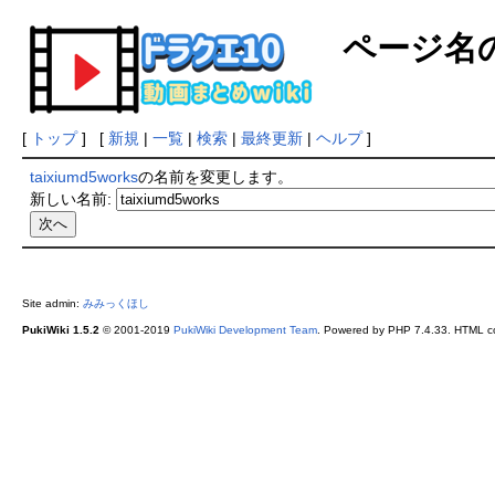
ページ名
[
トップ
] [
新規
|
一覧
|
検索
|
最終更新
|
ヘルプ
]
taixiumd5works
の名前を変更します。
新しい名前:
Site admin:
みみっくほし
PukiWiki 1.5.2
© 2001-2019
PukiWiki Development Team
. Powered by PHP 7.4.33. HTML co