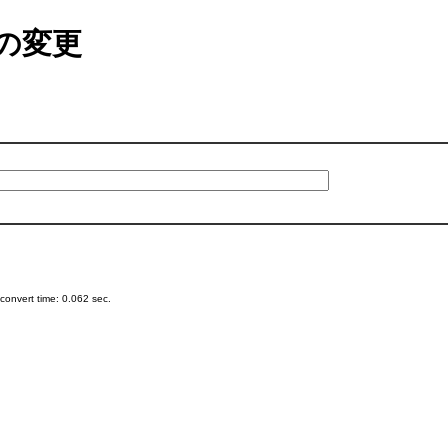
の変更
onvert time: 0.062 sec.