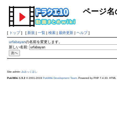
ページ名
[
トップ
] [
新規
|
一覧
|
検索
|
最終更新
|
ヘルプ
]
urfabayan
の名前を変更します。
新しい名前:
Site admin:
みみっくほし
PukiWiki 1.5.2
© 2001-2019
PukiWiki Development Team
. Powered by PHP 7.4.33. HTML c