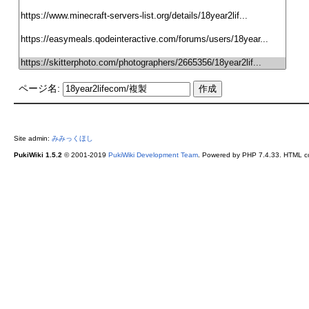
ページ名:
Site admin:
みみっくほし
PukiWiki 1.5.2
© 2001-2019
PukiWiki Development Team
. Powered by PHP 7.4.33. HTML co