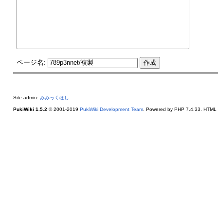
ページ名:
Site admin:
みみっくほし
PukiWiki 1.5.2
© 2001-2019
PukiWiki Development Team
. Powered by PHP 7.4.33. HTML c