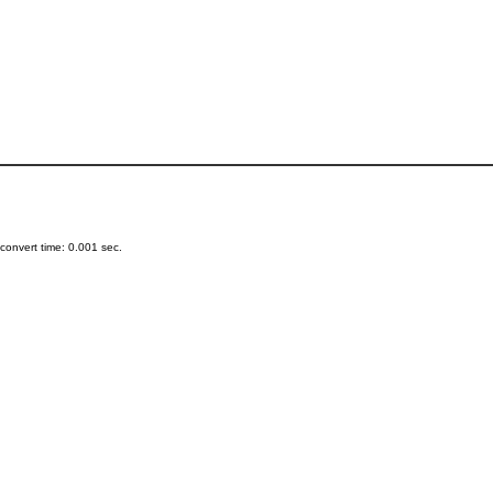
onvert time: 0.001 sec.