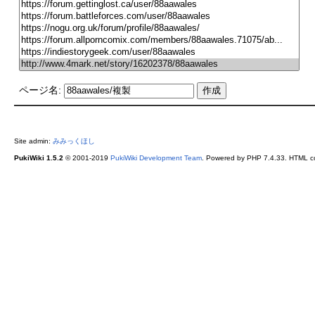
ページ名:
Site admin:
みみっくほし
PukiWiki 1.5.2
© 2001-2019
PukiWiki Development Team
. Powered by PHP 7.4.33. HTML co