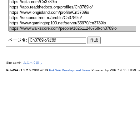
ページ名:
Site admin:
みみっくほし
PukiWiki 1.5.2
© 2001-2019
PukiWiki Development Team
. Powered by PHP 7.4.33. HTML co