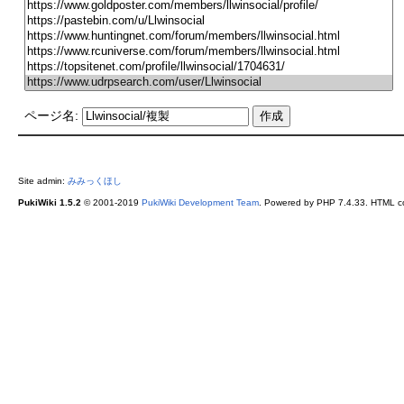
ページ名:
Site admin:
みみっくほし
PukiWiki 1.5.2
© 2001-2019
PukiWiki Development Team
. Powered by PHP 7.4.33. HTML co