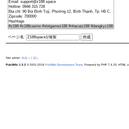
ページ名:
Site admin:
みみっくほし
PukiWiki 1.5.2
© 2001-2019
PukiWiki Development Team
. Powered by PHP 7.4.33. HTML co