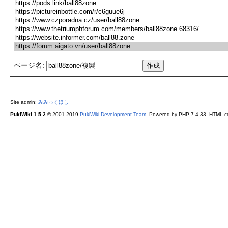
ページ名:
Site admin:
みみっくほし
PukiWiki 1.5.2
© 2001-2019
PukiWiki Development Team
. Powered by PHP 7.4.33. HTML co