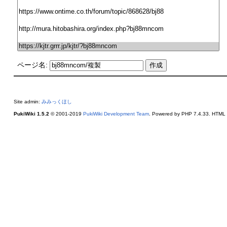
ページ名:
Site admin:
みみっくほし
PukiWiki 1.5.2
© 2001-2019
PukiWiki Development Team
. Powered by PHP 7.4.33. HTML c