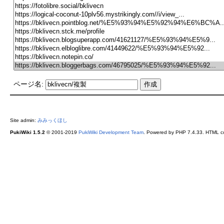
ページ名:
Site admin:
みみっくほし
PukiWiki 1.5.2
© 2001-2019
PukiWiki Development Team
. Powered by PHP 7.4.33. HTML co