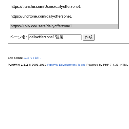
ページ名:
Site admin:
みみっくほし
PukiWiki 1.5.2
© 2001-2019
PukiWiki Development Team
. Powered by PHP 7.4.33. HTML c