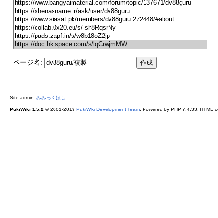
ページ名:
Site admin:
みみっくほし
PukiWiki 1.5.2
© 2001-2019
PukiWiki Development Team
. Powered by PHP 7.4.33. HTML co