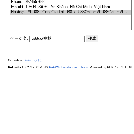
ページ名:
Site admin:
みみっくほし
PukiWiki 1.5.2
© 2001-2019
PukiWiki Development Team
. Powered by PHP 7.4.33. HTML c