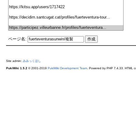
ページ名:
Site admin:
みみっくほし
PukiWiki 1.5.2
© 2001-2019
PukiWiki Development Team
. Powered by PHP 7.4.33. HTML co