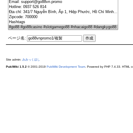
ページ名:
Site admin:
みみっくほし
PukiWiki 1.5.2
© 2001-2019
PukiWiki Development Team
. Powered by PHP 7.4.33. HTML co