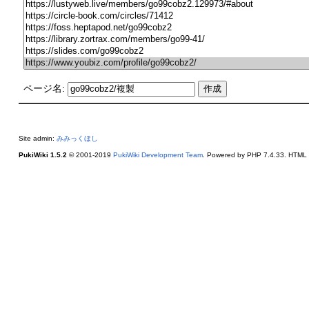
ページ名:
Site admin:
みみっくほし
PukiWiki 1.5.2
© 2001-2019
PukiWiki Development Team
. Powered by PHP 7.4.33. HTML c