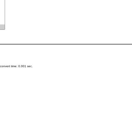
onvert time: 0.001 sec.