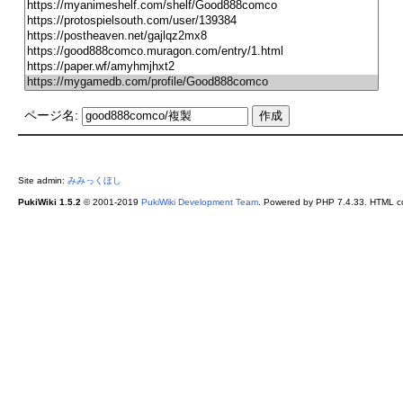
ページ名:
Site admin:
みみっくほし
PukiWiki 1.5.2
© 2001-2019
PukiWiki Development Team
. Powered by PHP 7.4.33. HTML co