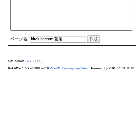
ページ名:
Site admin:
みみっくほし
PukiWiki 1.5.2
© 2001-2019
PukiWiki Development Team
. Powered by PHP 7.4.33. HTML c