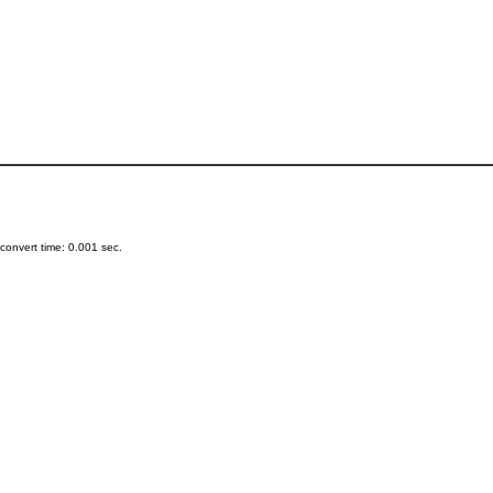
onvert time: 0.001 sec.