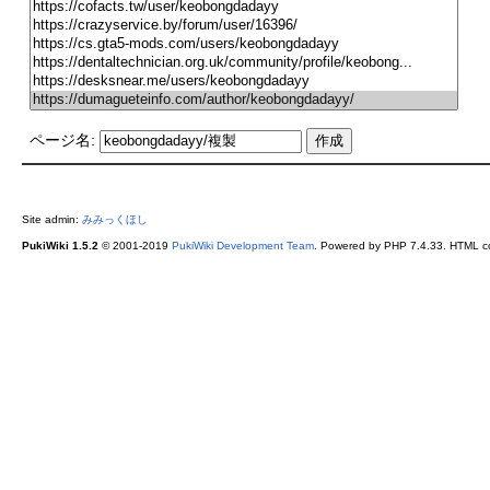
ページ名:
Site admin:
みみっくほし
PukiWiki 1.5.2
© 2001-2019
PukiWiki Development Team
. Powered by PHP 7.4.33. HTML co