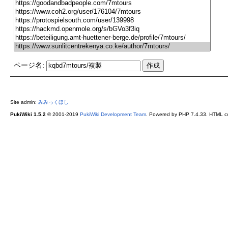
ページ名:
Site admin:
みみっくほし
PukiWiki 1.5.2
© 2001-2019
PukiWiki Development Team
. Powered by PHP 7.4.33. HTML co