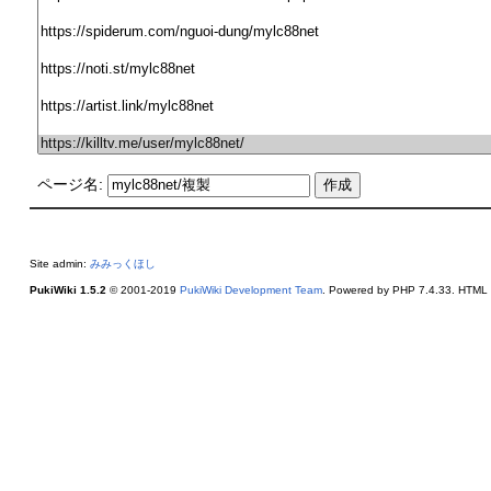
ページ名:
Site admin:
みみっくほし
PukiWiki 1.5.2
© 2001-2019
PukiWiki Development Team
. Powered by PHP 7.4.33. HTML c