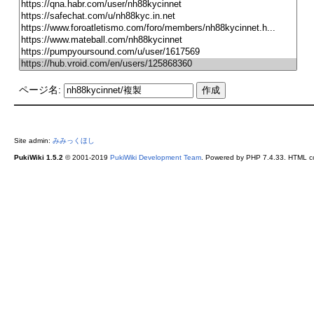
ページ名:
Site admin:
みみっくほし
PukiWiki 1.5.2
© 2001-2019
PukiWiki Development Team
. Powered by PHP 7.4.33. HTML co