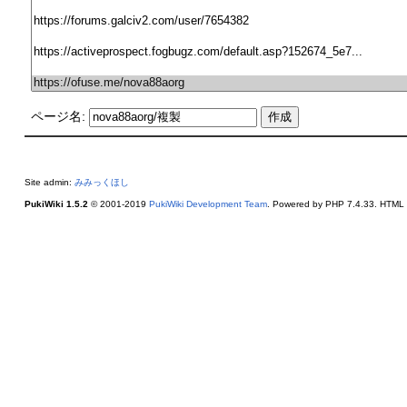
ページ名:
Site admin:
みみっくほし
PukiWiki 1.5.2
© 2001-2019
PukiWiki Development Team
. Powered by PHP 7.4.33. HTML c