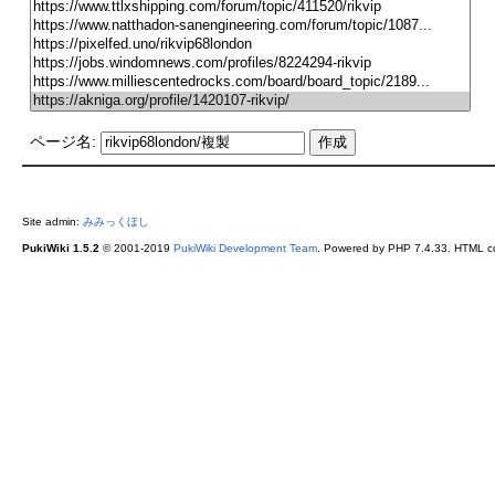
ページ名:
Site admin:
みみっくほし
PukiWiki 1.5.2
© 2001-2019
PukiWiki Development Team
. Powered by PHP 7.4.33. HTML co