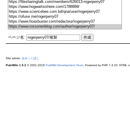
ページ名:
Site admin:
みみっくほし
PukiWiki 1.5.2
© 2001-2019
PukiWiki Development Team
. Powered by PHP 7.4.33. HTML co