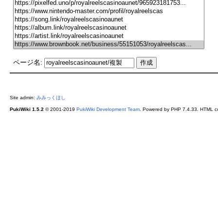
ページ名:
Site admin:
みみっくほし
PukiWiki 1.5.2
© 2001-2019
PukiWiki Development Team
. Powered by PHP 7.4.33. HTML co