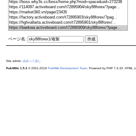
ページ名:
Site admin:
みみっくほし
PukiWiki 1.5.2
© 2001-2019
PukiWiki Development Team
. Powered by PHP 7.4.33. HTML co