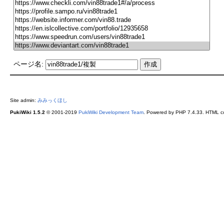
ページ名:
Site admin:
みみっくほし
PukiWiki 1.5.2
© 2001-2019
PukiWiki Development Team
. Powered by PHP 7.4.33. HTML co