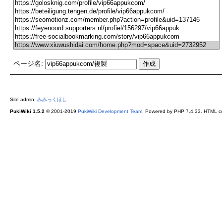
ページ名:
Site admin:
みみっくほし
PukiWiki 1.5.2
© 2001-2019
PukiWiki Development Team
. Powered by PHP 7.4.33. HTML co