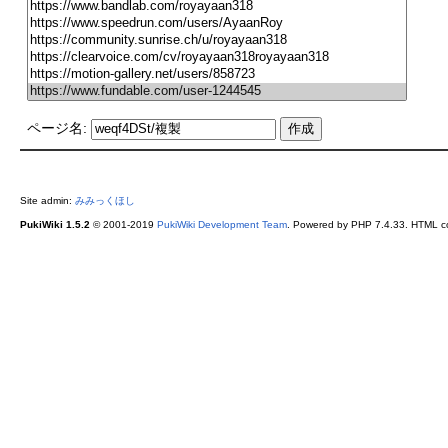
ページ名:
Site admin:
みみっくほし
PukiWiki 1.5.2
© 2001-2019
PukiWiki Development Team
. Powered by PHP 7.4.33. HTML co