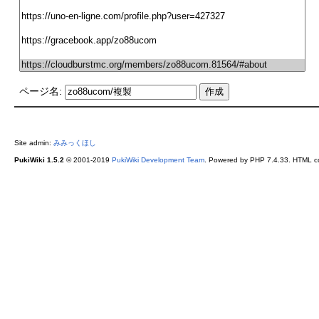
ページ名:
Site admin:
みみっくほし
PukiWiki 1.5.2
© 2001-2019
PukiWiki Development Team
. Powered by PHP 7.4.33. HTML co